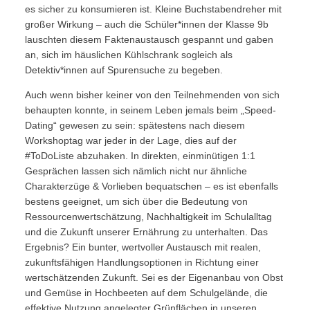
es sicher zu konsumieren ist. Kleine Buchstabendreher mit
großer Wirkung – auch die Schüler*innen der Klasse 9b
lauschten diesem Faktenaustausch gespannt und gaben
an, sich im häuslichen Kühlschrank sogleich als
Detektiv*innen auf Spurensuche zu begeben.
Auch wenn bisher keiner von den Teilnehmenden von sich
behaupten konnte, in seinem Leben jemals beim „Speed-
Dating“ gewesen zu sein: spätestens nach diesem
Workshoptag war jeder in der Lage, dies auf der
#ToDoListe abzuhaken. In direkten, einminütigen 1:1
Gesprächen lassen sich nämlich nicht nur ähnliche
Charakterzüge & Vorlieben bequatschen – es ist ebenfalls
bestens geeignet, um sich über die Bedeutung von
Ressourcenwertschätzung, Nachhaltigkeit im Schulalltag
und die Zukunft unserer Ernährung zu unterhalten. Das
Ergebnis? Ein bunter, wertvoller Austausch mit realen,
zukunftsfähigen Handlungsoptionen in Richtung einer
wertschätzenden Zukunft. Sei es der Eigenanbau von Obst
und Gemüse in Hochbeeten auf dem Schulgelände, die
effektive Nutzung angelegter Grünflächen in unseren