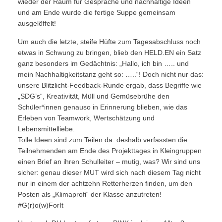
wieder der Raum für Gespräche und nachhaltige Ideen
und am Ende wurde die fertige Suppe gemeinsam
ausgelöffelt!
Um auch die letzte, steife Hüfte zum Tagesabschluss noch
etwas in Schwung zu bringen, blieb den HELD.EN ein Satz
ganz besonders im Gedächtnis: „Hallo, ich bin ….. und
mein Nachhaltigkeitstanz geht so: …..“! Doch nicht nur das:
unsere Blitzlicht-Feedback-Runde ergab, dass Begriffe wie
„SDG’s“, Kreativität, Müll und Gemüsebrühe den
Schüler*innen genauso in Erinnerung blieben, wie das
Erleben von Teamwork, Wertschätzung und
Lebensmittelliebe.
Tolle Ideen sind zum Teilen da: deshalb verfassten die
Teilnehmenden am Ende des Projekttages in Kleingruppen
einen Brief an ihren Schulleiter – mutig, was? Wir sind uns
sicher: genau dieser MUT wird sich nach diesem Tag nicht
nur in einem der achtzehn Retterherzen finden, um den
Posten als „Klimaprofi“ der Klasse anzutreten!
#G(r)o(w)ForIt