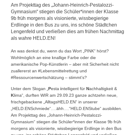
Am Projekttag des „Johann-Heinrich-Pestalozzi-
Gymnasium“ stiegen die Schüler*innen der Klasse
9b früh morgens als visionierte, wissbegierige
Erdlinge in den Bus zu uns, ins schöne Städtchen
Lengenfeld und verließen dies am frühen Nachmittag
als wahre HELD.EN!
An was denkst du, wenn du das Wort „PINK“ hörst?
Wohlmöglich an eine knallige Farbe oder die
amerikanische Pop-Künstlerin – aber mit Sicherheit nicht
zuallererst an #Lebensmittelrettung und
#Ressourcenwertschätzung – stimmt’s?
Unter dem Slogan „
P
esta
i
ntelligent für
N
achhaltigkeit &
K
lima“, durften WIR am 29.09.23 ganze achtzehn neue,
frischgebackene „AlltagsHELD.EN“ in unserer
„HELD.ENSchmiede“….ähh….“HELD.ENStube“ ausbilden.
Am Projekttag des „Johann-Heinrich-Pestalozzi-
Gymnasium“ stiegen die Schüler*innen der Klasse 9b früh
morgens als visionierte, wissbegierige Erdlinge in den Bus
zu uns, ins schöne Städtchen Lengenfeld und verließen