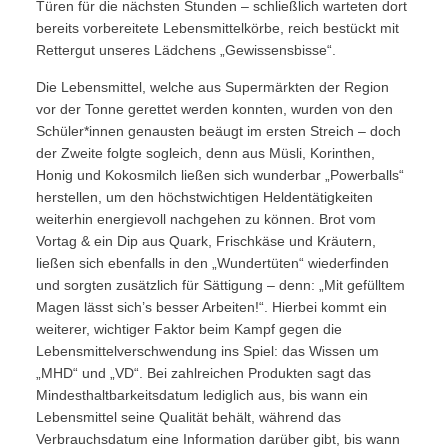
Türen für die nächsten Stunden – schließlich warteten dort
bereits vorbereitete Lebensmittelkörbe, reich bestückt mit
Rettergut unseres Lädchens „Gewissensbisse“.
Die Lebensmittel, welche aus Supermärkten der Region
vor der Tonne gerettet werden konnten, wurden von den
Schüler*innen genausten beäugt im ersten Streich – doch
der Zweite folgte sogleich, denn aus Müsli, Korinthen,
Honig und Kokosmilch ließen sich wunderbar „Powerballs“
herstellen, um den höchstwichtigen Heldentätigkeiten
weiterhin energievoll nachgehen zu können. Brot vom
Vortag & ein Dip aus Quark, Frischkäse und Kräutern,
ließen sich ebenfalls in den „Wundertüten“ wiederfinden
und sorgten zusätzlich für Sättigung – denn: „Mit gefülltem
Magen lässt sich’s besser Arbeiten!“. Hierbei kommt ein
weiterer, wichtiger Faktor beim Kampf gegen die
Lebensmittelverschwendung ins Spiel: das Wissen um
„MHD“ und „VD“. Bei zahlreichen Produkten sagt das
Mindesthaltbarkeitsdatum lediglich aus, bis wann ein
Lebensmittel seine Qualität behält, während das
Verbrauchsdatum eine Information darüber gibt, bis wann