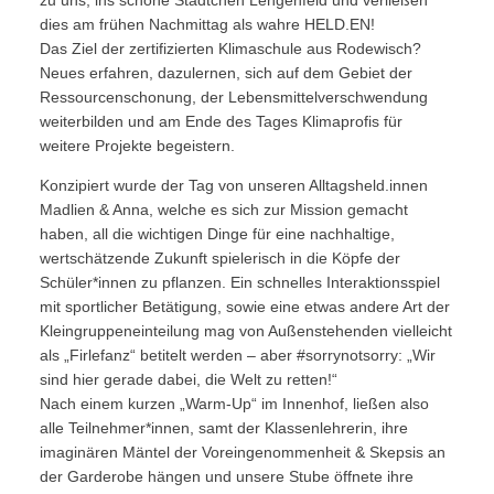
dies am frühen Nachmittag als wahre HELD.EN!
Das Ziel der zertifizierten Klimaschule aus Rodewisch?
Neues erfahren, dazulernen, sich auf dem Gebiet der
Ressourcenschonung, der Lebensmittelverschwendung
weiterbilden und am Ende des Tages Klimaprofis für
weitere Projekte begeistern.
Konzipiert wurde der Tag von unseren Alltagsheld.innen
Madlien & Anna, welche es sich zur Mission gemacht
haben, all die wichtigen Dinge für eine nachhaltige,
wertschätzende Zukunft spielerisch in die Köpfe der
Schüler*innen zu pflanzen. Ein schnelles Interaktionsspiel
mit sportlicher Betätigung, sowie eine etwas andere Art der
Kleingruppeneinteilung mag von Außenstehenden vielleicht
als „Firlefanz“ betitelt werden – aber #sorrynotsorry: „Wir
sind hier gerade dabei, die Welt zu retten!“
Nach einem kurzen „Warm-Up“ im Innenhof, ließen also
alle Teilnehmer*innen, samt der Klassenlehrerin, ihre
imaginären Mäntel der Voreingenommenheit & Skepsis an
der Garderobe hängen und unsere Stube öffnete ihre