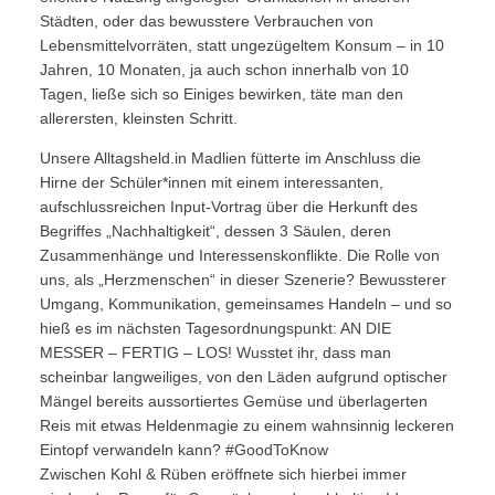
Städten, oder das bewusstere Verbrauchen von
Lebensmittelvorräten, statt ungezügeltem Konsum – in 10
Jahren, 10 Monaten, ja auch schon innerhalb von 10
Tagen, ließe sich so Einiges bewirken, täte man den
allerersten, kleinsten Schritt.
Unsere Alltagsheld.in Madlien fütterte im Anschluss die
Hirne der Schüler*innen mit einem interessanten,
aufschlussreichen Input-Vortrag über die Herkunft des
Begriffes „Nachhaltigkeit“, dessen 3 Säulen, deren
Zusammenhänge und Interessenskonflikte. Die Rolle von
uns, als „Herzmenschen“ in dieser Szenerie? Bewussterer
Umgang, Kommunikation, gemeinsames Handeln – und so
hieß es im nächsten Tagesordnungspunkt: AN DIE
MESSER – FERTIG – LOS! Wusstet ihr, dass man
scheinbar langweiliges, von den Läden aufgrund optischer
Mängel bereits aussortiertes Gemüse und überlagerten
Reis mit etwas Heldenmagie zu einem wahnsinnig leckeren
Eintopf verwandeln kann? #GoodToKnow
Zwischen Kohl & Rüben eröffnete sich hierbei immer